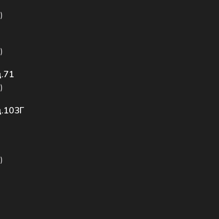
5
)
)
д.71
)
д.103Г
)