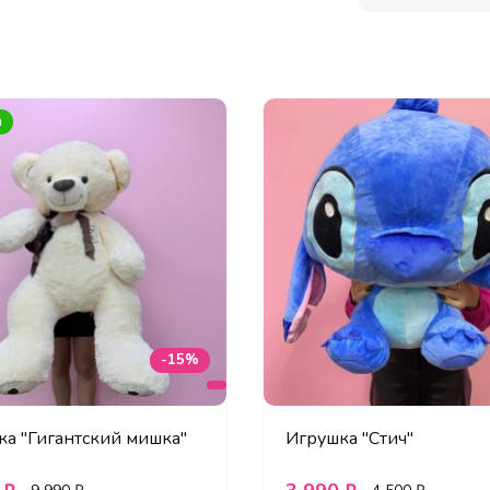
а
-15%
а "Гигантский мишка"
Игрушка "Стич"