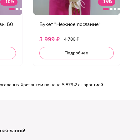
-10%
-15%
зы 80
Букет "Нежное послание"
Б
3 999 ₽
1
4 700 ₽
Подробнее
оголовых Хризантем по цене 5 879 ₽ с гарантией
пожеланий!