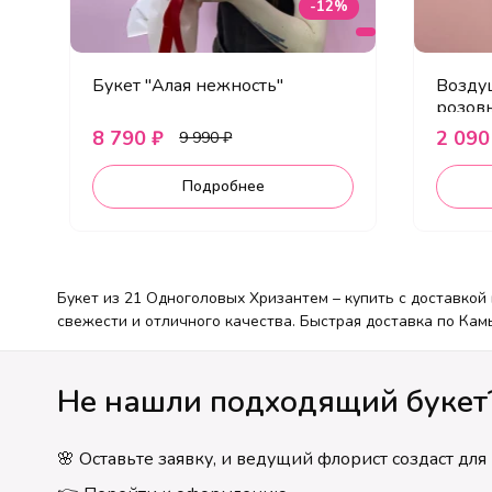
-12%
Букет "Алая нежность"
Возду
розов
хриза
8 790 ₽
2 090
9 990 ₽
Подробнее
Букет из 21 Одноголовых Хризантем – купить с доставкой
свежести и отличного качества. Быстрая доставка по Кам
Не нашли подходящий букет
🌸 Оставьте заявку, и ведущий флорист создаст дл