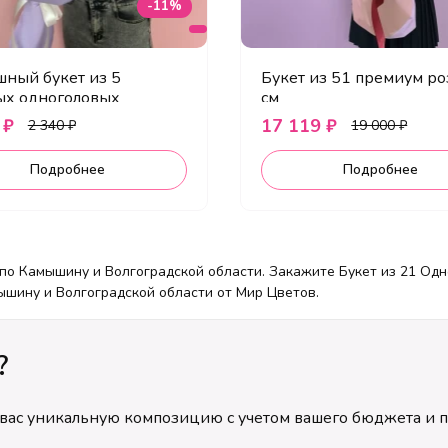
-11%
шный букет из 5
Букет из 51 премиум ро
ых одноголовых
см
нтем
 ₽
17 119 ₽
2 340 ₽
19 000 ₽
Подробнее
Подробнее
 по Камышину и Волгоградской области. Закажите Букет из 21 Одн
ышину и Волгоградской области от Мир Цветов.
?
я вас уникальную композицию с учетом вашего бюджета и 