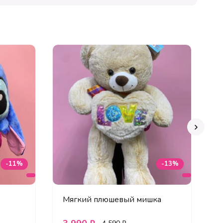
Х
-11%
-13%
Мягкий плюшевый мишка
И