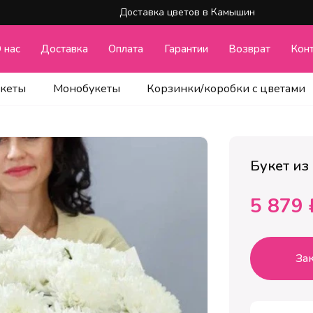
Доставка цветов в Камышин
 нас
Доставка
Оплата
Гарантии
Возврат
Кон
укеты
Монобукеты
Корзинки/коробки с цветами
м
Букет из
5 879 
Зак