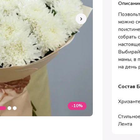
Описани
Позвольт
можно ск
поистине
собрать 
настояще
Выбирай
мамы, в 
на день 
Состав 
Хризанте
-10%
Стильно
Лента