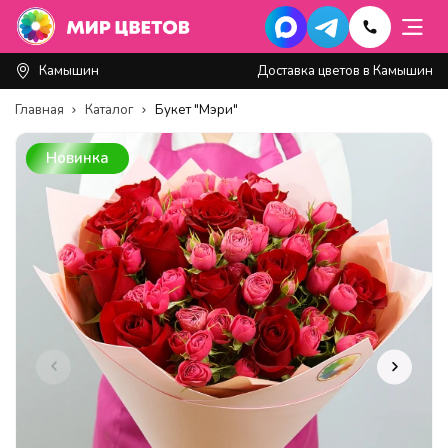
Камышин
Доставка цветов в Камышин
Главная
Каталог
Букет "Мэри"
Новинка